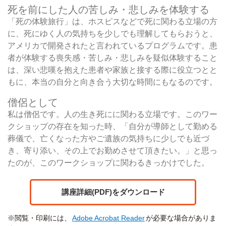
死を前にした人の苦しみ・悲しみを体験する
「死の体験旅行」は、ホスピスなどで死に関わる立場の方
に、死にゆく人の気持ちを少しでも理解してもらおうと、
アメリカで開発されたと言われているプログラムです。患
者が体験する喪失感・苦しみ・悲しみを疑似体験すること
は、深い悲嘆を抱えた患者や家族と接する際に役立つとと
もに、本当の自分と向き合う大切な時間にもなるのです。
僧侶として
私は僧侶です。人の生き死にに関わる立場です。このワー
クショップの存在を知った時、「自分が導師として勤める
葬儀で、亡くなった方やご遺族の気持ちに少しでも近づ
き、寄り添い、その上でお勤めさせて頂きたい。」と思っ
たのが、このワークショップに関わるきっかけでした。
講座詳細(PDF)をダウンロード
※閲覧・印刷には、
Adobe Acrobat Reader
が必要な場合がありま