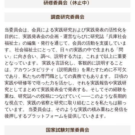
研修委員会（休止中）
調査研究委員会
当委員会は、会員による実践研究および実践発表の活性化を
目的に、実践発表会の企画・運営ならびに研究誌『兵庫社会
福祉士』の編集・発行を通じて、会員の活動を支援していま
す。 社会福祉士にとって、日々の実践の中で生まれる「問
い」に向き合い、調べ、説明する力は、これまで以上に重要
となっています。 実践を言語化し、客観的に説明すること
は、アカウンタビリティ（説明責任）を果たすために不可欠
であり、私たちの専門職としての責務でもあります。 日頃の
実践や研修等で培った力を活かし、それを実践報告や実践研
究としてまとめて実践発表会で発表する。そしてその経験を
重ね、研究誌への投稿につなげていく——このような長期的
な視点で、実践の省察と研究に取り組むことを私たちは願っ
ています。 当委員会は、そのような実践の積み重ねと発信を
後押しするプラットフォームを提供していきます。
国家試験対策委員会