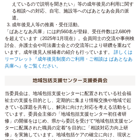
えているので説明を聞きたい」等の成年後見の利用に関す
る相談への対応、自宅、施設等へのぱあとなあ会員の派
遣。
成年後見人等の推薦・受任活動。
「ぱあとなあ兵庫」には約560名が登録、受任件数は2,680件
を超えています（2025年1月現在）。会員同士の交流や事例検
討会、弁護士会や司法書士会との交流等により研鑽を重ねて
います。成年後見人候補者の紹介も行っています。
詳しくは
リーフレット『成年後見制度のご利用・ご相談は ぱあとなあ
兵庫へ』をご覧ください。
地域包括支援センター支援委員会
当委員会は、地域包括支援センターに配置されている社会福
祉士の支援を目的とし、定期的に集まり情報交換や地域で起
きている課題を共有し、解決に向けた対応を考える活動をし
ています。委員会主催の「地域包括支援センター初任者研
修」の開催をはじめ、県から委託を受けて“地域包括支援セン
ターに配属された職員の定着”を目的に「相談対応力向上研
修」を実施しています。地域包括ケアの確立に向け、現状と