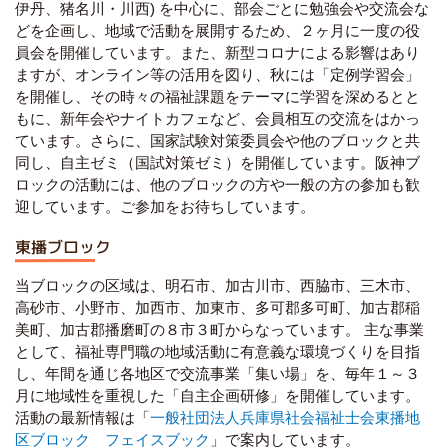
伊丹、猪名川・川西
)
を中心に、部会ごとに勉強会や交流会な
どを企画し、地域で活動を展開するため、２ヶ月に一度の役
員会を開催しています。また、新型コロナによる影響はあり
ますが、オンライン等の活用を図り、秋には「定例学習会」
を開催し、その時々の福祉課題をテーマに学習を深めるとと
もに、新年会やナイトカフェなど、会員相互の交流をはかっ
ています。さらに、国家試験対策委員会や他のブロックと共
同し、自主ゼミ（国試対策ゼミ）を開催しています。阪神ブ
ロックの活動には、他のブロックの方や一般の方の参加も歓
迎しています。ご参加をお待ちしています。
東播ブロック
当ブロックの区域は、明石市、加古川市、西脇市、三木市、
高砂市、小野市、加西市、加東市、多可郡多可町、加古郡稲
美町、加古郡播磨町の８市３町からなっています。 主な事業
として、福祉専門職の地域活動に有意義な環境づくりを目指
し、年間を通じ各地区で交流事業「集い場」を、毎年１～３
月に地域性を重視した「自主企画研修」を開催しています。
活動の最新情報は「
一般社団法人兵庫県社会福祉士会東播地
区ブロック フェイスブック
」で案内しています。