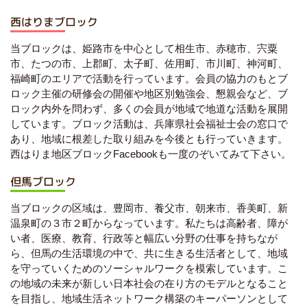
西はりまブロック
当ブロックは、姫路市を中心として相生市、赤穂市、宍粟
市、たつの市、上郡町、太子町、佐用町、市川町、神河町、
福崎町のエリアで活動を行っています。会員の協力のもとブ
ロック主催の研修会の開催や地区別勉強会、懇親会など、ブ
ロック内外を問わず、多くの会員が地域で地道な活動を展開
しています。ブロック活動は、兵庫県社会福祉士会の窓口で
あり、地域に根差した取り組みを今後とも行っていきます。
西はりま地区ブロックFacebookも一度のぞいてみて下さい。
但馬ブロック
当ブロックの区域は、豊岡市、養父市、朝来市、香美町、新
温泉町の３市２町からなっています。私たちは高齢者、障が
い者、医療、教育、行政等と幅広い分野の仕事を持ちなが
ら、但馬の生活環境の中で、共に生きる生活者として、地域
を守っていくためのソーシャルワークを模索しています。こ
の地域の未来が新しい日本社会の在り方のモデルとなること
を目指し、地域生活ネットワーク構築のキーパーソンとして