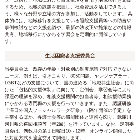
するため、地域の課題を把握し、社会資源を活用できるよ
う、様々な分野や立場の方が参加し、活動をしています。 具
体的には、地域移行を支援している退院支援員等への助言や
事例検討などの支援会議や、最新の法改正や施策などの情報
共有、地域移行にかかわる学習会を定期的に開催していま
す。
生活困窮者支援委員会
当委員会は、既存の年齢・対象別の制度施策で対応できない
ニーズ、例えば、引きこもり、
8050
問題、ヤングケアラー、
LGBT
などの支援について、国の進める「地域共生社会」に向
けた「包括的支援体制」に向けて、定例会、学習会等により
課題の理解を深め、相談支援機関の担当者等、相談援助業務
にかかわる専門職の支援を行っていきます。また、認証研修
「滞日外国人ソーシャルワーク研修」（隔年開催の予定）を
主宰するほか、弁護士会等の職能団体と連携を図り、武庫川
河川敷の巡回相談等（年
2
回）を行っています。なお、定例委
員会は、偶数月の第１日曜日
10
～
12
時、オンライン開催また
は対面方式を適宜交えて開催します。