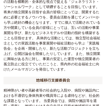
の活動を横断的・全体的な視点で捉える「ジェネラリスト・
ソーシャルワーク」として研鑽することを目指しています。
将来の独立開業を目指す会員の皆様にとっては、開業するた
めに必要とするノウハウを、委員会活動を通じてメンバーか
ら学ぶ絶好の機会となります。 すでに個人で活動されている
方や開業している会員の皆様にとっては、互いの活動や事業
展開を学び、新たなビジネスモデルや活動の指針を構築する
ことも目指せます。 具体的な活動としては、独立型社会福祉
士としての実践活動を事業展開や福祉活動から学ぶ「実践報
告会」を企画・開催したり、新たな活動プロジェクトを立ち
上げ、公開討論会を開催したりしています。 また、独立開業
に興味がある方に対し、事業の安定した運営や独立開業者の
孤立防止に役立てていただこうと、県内外の社会福祉士に向
けたメールマガジンを発信しています。
地域移行支援委員会
精神障がい者や高齢者等の社会的な入院や、病院や施設内に
おける不適切な身体拘束や職員等による虐待などが、社会的
な課題となっています。 当委員会では、病院や施設等を退
院・退所し、地域における自立生活を目指す地域移行を支援