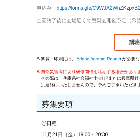
申込み：
https://forms.gle/C9WJA2WhZKzpxB
企画終了後に会場近くで懇親会開催予定（希望者
講座
※閲覧・印刷には、
Adobe Acrobat Reader
が必要な
※自然災害等により研修開催を延期する場合があり
その際は「兵庫県社会福祉士会HPまたは兵庫県社会
別連絡はいたしませんので、予めご了承いただき
募集要項
①日程
11月21日（金）19:00～20:30