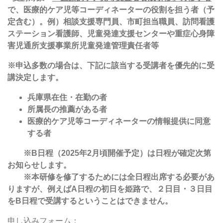
で、医療的ケア児等コーディネーターの役割を担う者（予
定含む）。例）相談支援専門員、市町担当職員、訪問看護
ステーション看護師、児童発達支援センターや重症心身障
害児通所支援事業所児童発達管理責任者等
※申込多数の場合は、下記に該当する受講者を優先的に受
講決定します。
兵庫県在住・在勤の者
所属長の推薦がある者
医療的ケア児等コーディネーターの情報提供に同意
する者
※
B
日程（
2025
年
2
月頃開催予定）は日程が確定次第
お知らせします。
※本研修を修了するためには全日程出席する必要があ
りますが、例えば
A
日程の初日を姫路で、
２日目・３日目
を
B
日程で受講するということはできません。
申し込みフォーム：