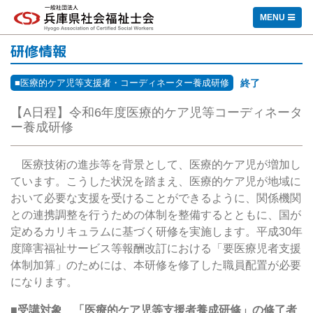
一般社団法人 兵庫県社会福祉士会
MENU
研修情報
■医療的ケア児等支援者・コーディネーター養成研修
終了
【A日程】令和6年度医療的ケア児等コーディネータ
ー養成研修
医療技術の進歩等を背景として、医療的ケア児が増加し
ています。こうした状況を踏まえ、医療的ケア児が地域に
おいて必要な支援を受けることができるように、関係機関
との連携調整を行うための体制を整備するとともに、国が
定めるカリキュラムに基づく研修を実施します。平成
30
年
度障害福祉サービス等報酬改訂における「要医療児者支援
体制加算」のためには、本研修を修了した職員配置が必要
になります。
■受講対象
「医療的ケア児等支援者養成研修」の修了者