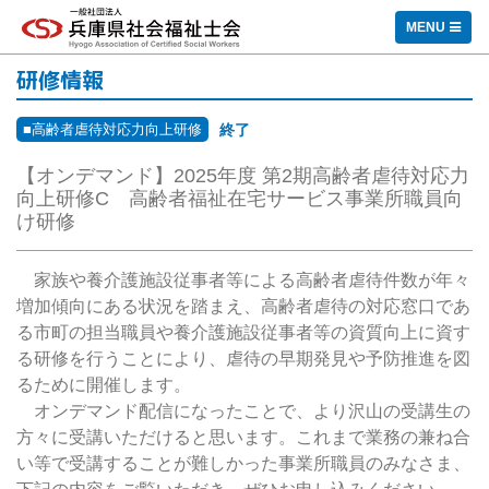
一般社団法人 兵庫県社会福祉士会
MENU
研修情報
■高齢者虐待対応力向上研修
終了
【オンデマンド】2025年度 第2期高齢者虐待対応力
向上研修C 高齢者福祉在宅サービス事業所職員向
け研修
家族や養介護施設従事者等による高齢者虐待件数が年々
増加傾向にある状況を踏まえ、高齢者虐待の対応窓口であ
る市町の担当職員や養介護施設従事者等の資質向上に資す
る研修を行うことにより、虐待の早期発見や予防推進を図
るために開催します。
オンデマンド配信になったことで、より沢山の受講生の
方々に受講いただけると思います。これまで業務の兼ね合
い等で受講することが難しかった事業所職員のみなさま、