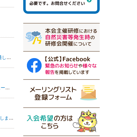
必要です。お問合せください
本会主催研修における自然災害等発生時の研修会開
阪神ブロック主催『援助者のためのセルフケア講座』～座禅体験 マインドフルネス体験を通して～を追加しました。
兵庫県社会福祉士会 公式Facebookページ
阪神ブロック主催『福祉職・介護職のためのストレスケア』ーいきいきとした人生のためにーを追加しました。
メーリングリスト登録フォーム
【Zoom】医療的ケア児等コーディネーター フォローアップ研修【2026.9.13開催】を追加しました。