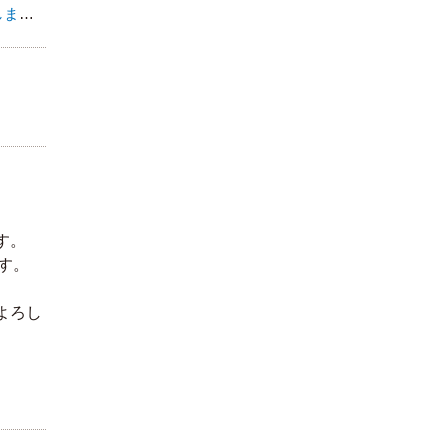
【オンデマンド・ライブ】2026年度 災害支援活動者養成研修【単位取得コース】を追加しました。
。
す。
す。
よろし