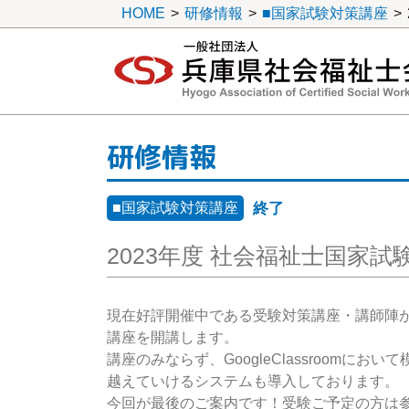
HOME
>
研修情報
>
■国家試験対策講座
>
一般社団法人 兵庫県社会福祉士会
研修情報
■国家試験対策講座
終了
2023年度 社会福祉士国家
現在好評開催中である受験対策講座・講師陣
講座を開講します。
講座のみならず、GoogleClassroom
越えていけるシステムも導⼊しております。
今回が最後のご案内です！受験ご予定の方は