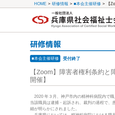
HOME
>
研修情報
>
■本会主催研修
>
一般社団法人 兵庫県社会福祉士会
研修情報
■本会主催研修
受付終了
【Zoom】障害者権利条約と障害
開催】
2020 年３月、神戸市内の精神科病院内で
当該職員は逮捕・起訴され、裁判の過程で、
細が明らかにされました。
兵庫県においては、精神科病院における職員