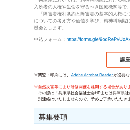
入所者の人権や生命を守るべき医療機関等で
「障害者権利条約と障害者の基本的人権につ
についての考え方や価値を学び、精神科病院
機会とします。
申込フォーム：
https://forms.gle/9odRePvUo
講座
※閲覧・印刷には、
Adobe Acrobat Reader
が必要な
※自然災害等により研修開催を延期する場合があり
その際は「兵庫県社会福祉士会HPまたは兵庫県社会
別連絡はいたしませんので、予めご了承いただき
募集要項