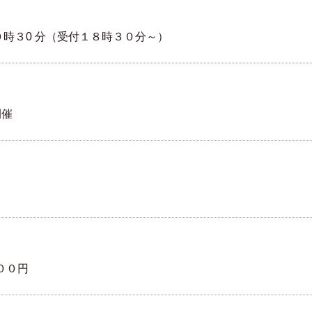
時３0 分（受付１８時３０分～）
開催
００円