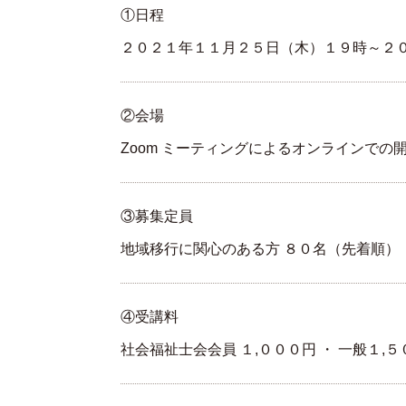
①日程
２０２１年１１月２５日（木）１９時～２０
②会場
Zoom ミーティングによるオンラインでの
③募集定員
地域移行に関心のある方 ８０名（先着順）
④受講料
社会福祉士会会員 １,０００円 ・ 一般１,５