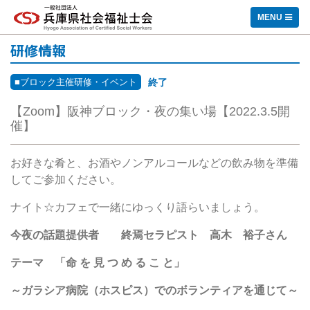
一般社団法人 兵庫県社会福祉士会
MENU
研修情報
■ブロック主催研修・イベント
終了
【Zoom】阪神ブロック・夜の集い場【2022.3.5開
催】
お好きな肴と、お酒やノンアルコールなどの飲み物を準備
してご参加ください。
ナイト☆カフェで一緒にゆっくり語らいましょう。
今夜の話題提供者 終焉セラピスト 高木 裕子さん
テーマ 「命
を
見
つ
め
る
こ
と」
～ガラシア病院（ホスピス）でのボランティアを通じて～