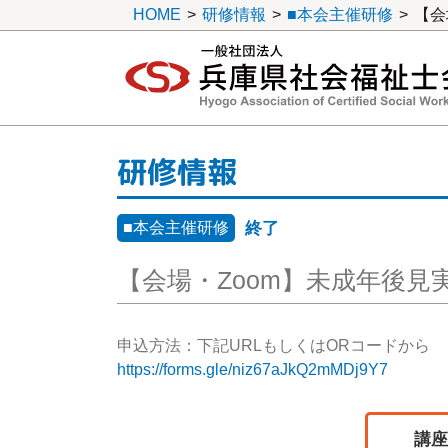
HOME
>
研修情報
>
■本会主催研修
>
【会
一般社団法人 兵庫県社会福祉士会
研修情報
■本会主催研修
終了
【会場・Zoom】未成年後
申込方法：下記URLもしくはORコードから
https://forms.gle/niz67aJkQ2mMDj9Y7
講座